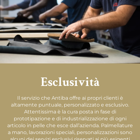
Esclusività
Il servizio che Antiba offre ai propri clienti è
altamente puntuale, personalizzato e esclusivo.
Attentissima è la cura posta in fase di
prototipazione e di industrializzazione di ogni
articolo in pelle che esce dall’azienda. Palmellature
a mano, lavorazioni speciali, personalizzazioni sono
alcuni dei servizi esclusivi riservati ai più esigenti