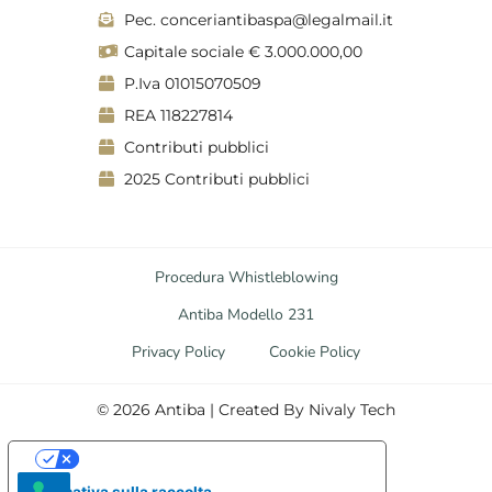
m
Pec. conceriantibaspa@legalmail.it
Capitale sociale € 3.000.000,00
P.Iva 01015070509
REA 118227814
Contributi pubblici
2025 Contributi pubblici
Procedura Whistleblowing
Antiba Modello 231
Privacy Policy
Cookie Policy
©
2026
Antiba | Created By
Nivaly Tech
Le tue preferenze relative alla privacy
Informativa sulla raccolta