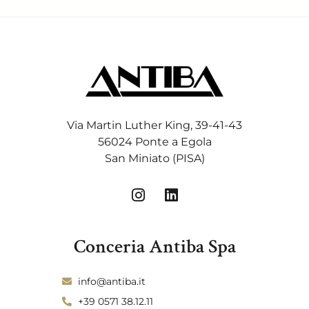
Via Martin Luther King, 39-41-43
56024 Ponte a Egola
San Miniato (PISA)
I
L
n
i
s
n
t
k
Conceria Antiba Spa
a
e
g
d
info@antiba.it
r
i
a
n
+39 0571 38.12.11